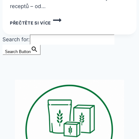
receptů – od…
SÓJOVÉ
PŘEČTĚTE SI VÍCE
MASO:
JAK
HO
Search for:
SPRÁVNĚ
PŘIPRAVIT
Search Button
A
CO
Z
NĚJ
UVAŘIT