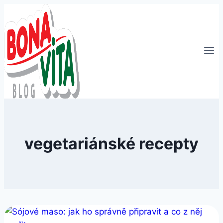
Přeskočit
na
obsah
vegetariánské recepty