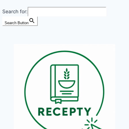
správně
Search for:
připravit
a
Search Button
co
z
něj
uvařit