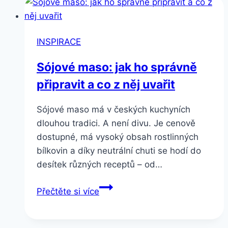
INSPIRACE
Sójové maso: jak ho správně
připravit a co z něj uvařit
Sójové maso má v českých kuchyních
dlouhou tradici. A není divu. Je cenově
dostupné, má vysoký obsah rostlinných
bílkovin a díky neutrální chuti se hodí do
desítek různých receptů – od…
Sójové
Přečtěte si více
maso:
jak
ho