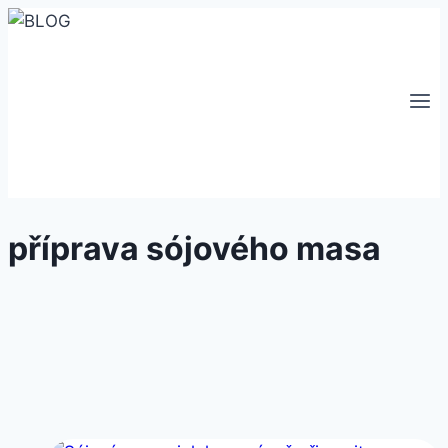
Přeskočit
na
obsah
příprava sójového masa