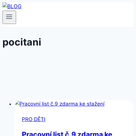
Přeskočit
na
obsah
pocitani
PRO DĚTI
Pracovní list č.9 zdarma ke