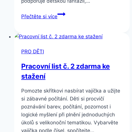
podporuje dětskou fantazii,…
Pracovní
Přečtěte si více
list
č.
4
zdarma
PRO DĚTI
ke
stažení
Pracovní list č. 2 zdarma ke
stažení
Pomozte skřítkovi nasbírat vajíčka a užijte
si zábavné počítání. Děti si procvičí
poznávání barev, počítání, pozornost i
logické myšlení při plnění jednoduchých
úkolů s velikonoční tematikou. Vybarvěte
vajíčka podle čísel, spočítejte…