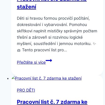
stažení
Děti si hravou formou procvičí počítání,
dokreslování i vybarvování. Pomohou
skřítkovi naplnit mističky správným počtem
třešní a zároveň si rozvinou logické
myšlení, soustředění i jemnou motoriku. ✨
🧺 Tento pracovní list pro…
Pracovní
Přečtěte si více
list
č.9
zdarma
ke
PRO DĚTI
stažení
Pracovní list č. 7 zdarma ke