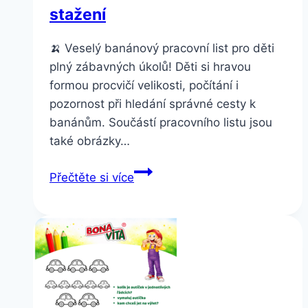
stažení
🍌 Veselý banánový pracovní list pro děti
plný zábavných úkolů! Děti si hravou
formou procvičí velikosti, počítání i
pozornost při hledání správné cesty k
banánům. Součástí pracovního listu jsou
také obrázky…
Pracovní
Přečtěte si více
list
č.
7
zdarma
ke
stažení