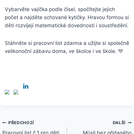
Vybarvěte vajíčka podle čísel, spočítejte jejich
počet a najděte schované kytičky. Hravou formou si
děti rozvíjejí matematické dovednosti i soustředění.
Stáhněte si pracovní list zdarma a užijte si společně
velikonoční zábavu doma, ve školce i ve škole. 💚
Navigace
PŘEDCHOZÍ
DALŠÍ
pro
Pracovní list č.1 pro děti
Müsli bez přidaného