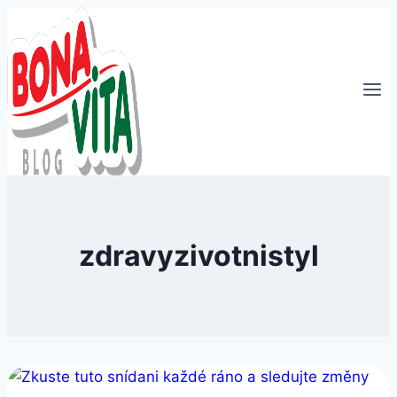
Přeskočit
na
obsah
zdravyzivotnistyl