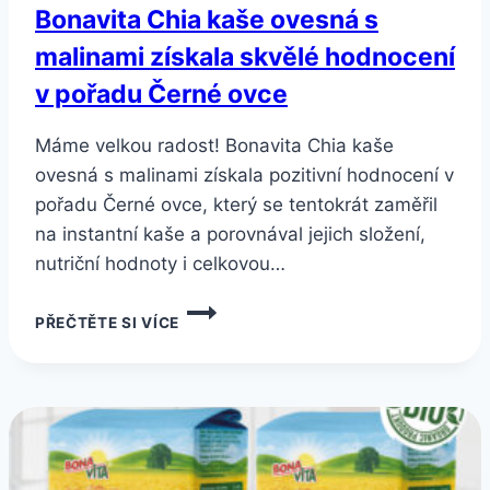
Bonavita Chia kaše ovesná s
malinami získala skvělé hodnocení
v pořadu Černé ovce
Máme velkou radost! Bonavita Chia kaše
ovesná s malinami získala pozitivní hodnocení v
pořadu Černé ovce, který se tentokrát zaměřil
na instantní kaše a porovnával jejich složení,
nutriční hodnoty i celkovou…
BONAVITA
PŘEČTĚTE SI VÍCE
CHIA
KAŠE
OVESNÁ
S
MALINAMI
ZÍSKALA
SKVĚLÉ