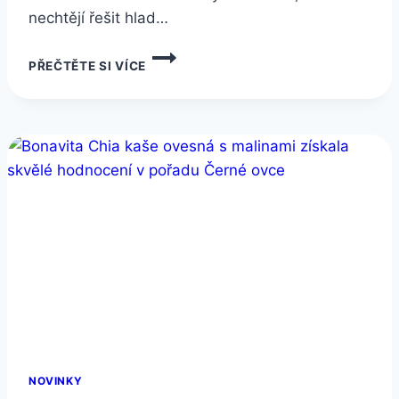
nechtějí řešit hlad…
ZKUSTE
PŘEČTĚTE SI VÍCE
TUTO
SNÍDANI
KAŽDÉ
RÁNO
A
SLEDUJTE
ZMĚNY
NOVINKY