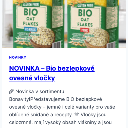
HODNOCENÍ
V
POŘADU
ČERNÉ
OVCE
NOVINKY
NOVINKA – Bio bezlepkové
ovesné vločky
🌾 Novinka v sortimentu
Bonavity!Představujeme BIO bezlepkové
ovesné vločky – jemné i celé varianty pro vaše
oblíbené snídaně a recepty. 💚 Vločky jsou
celozrnné, mají vysoký obsah vlákniny a jsou