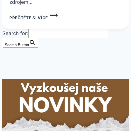
zdrojem…
NOVINKA
PŘEČTĚTE SI VÍCE
–
BIO
BEZLEPKOVÉ
Search for:
OVESNÉ
VLOČKY
Search Button