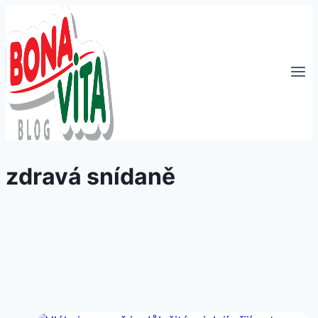
Přeskočit
na
obsah
zdravá snídaně