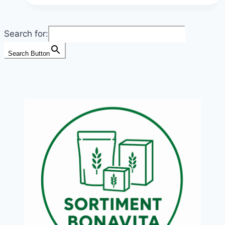
důležitá
a
Search for:
jak
jí
Search Button
přijímat
dostatek
každý
den