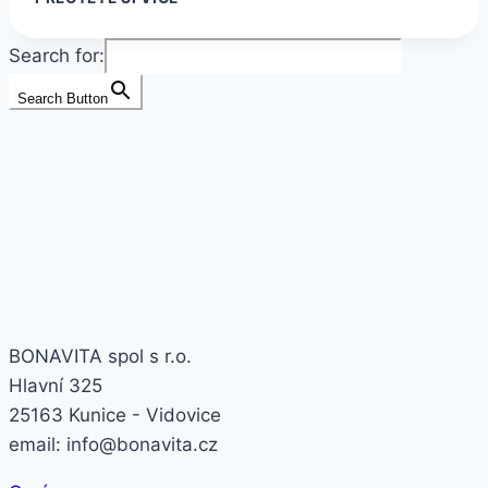
CHIA
KAŠE
OVESNÁ
Search for:
S
MALINAMI
Search Button
ZÍSKALA
SKVĚLÉ
HODNOCENÍ
V
POŘADU
ČERNÉ
OVCE
BONAVITA spol s r.o.
Hlavní 325
25163 Kunice - Vidovice
email: info@bonavita.cz