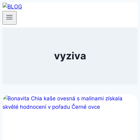
Přeskočit
na
obsah
vyziva