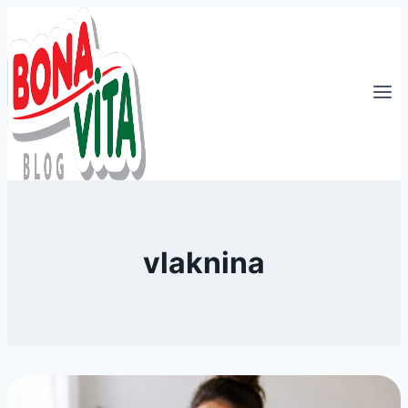
Přeskočit
na
obsah
vlaknina