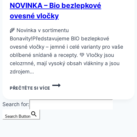
NOVINKA – Bio bezlepkové
ovesné vločky
🌾 Novinka v sortimentu
Bonavity!Představujeme BIO bezlepkové
ovesné vločky – jemné i celé varianty pro vaše
oblíbené snídaně a recepty. 💚 Vločky jsou
celozrnné, mají vysoký obsah vlákniny a jsou
zdrojem…
NOVINKA
PŘEČTĚTE SI VÍCE
–
BIO
BEZLEPKOVÉ
Search for:
OVESNÉ
VLOČKY
Search Button