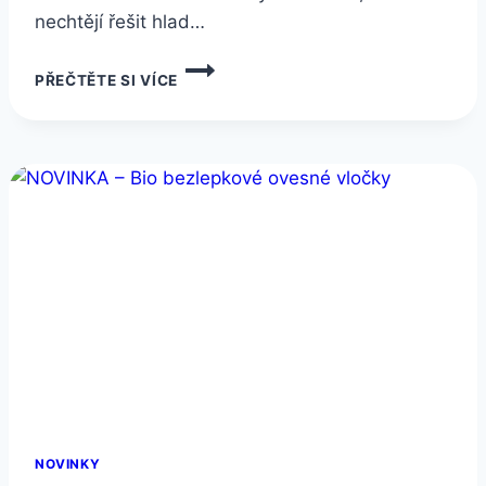
nechtějí řešit hlad…
ZKUSTE
PŘEČTĚTE SI VÍCE
TUTO
SNÍDANI
KAŽDÉ
RÁNO
A
SLEDUJTE
ZMĚNY
NOVINKY