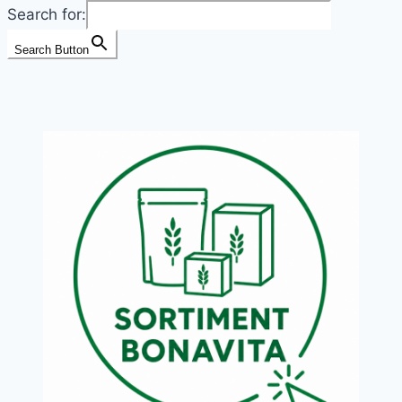
Search for:
od
Bonavity
Search Button
získalo
ocenění