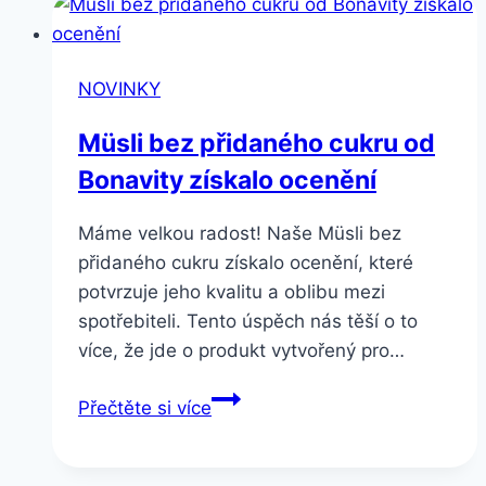
NOVINKY
Müsli bez přidaného cukru od
Bonavity získalo ocenění
Máme velkou radost! Naše Müsli bez
přidaného cukru získalo ocenění, které
potvrzuje jeho kvalitu a oblibu mezi
spotřebiteli. Tento úspěch nás těší o to
více, že jde o produkt vytvořený pro…
Müsli
Přečtěte si více
bez
přidaného
cukru