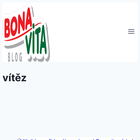
Přeskočit
na
obsah
vítěz