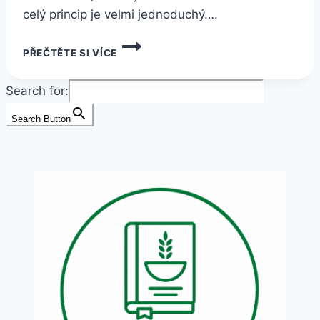
celý princip je velmi jednoduchý….
MNOHO
PŘEČTĚTE SI VÍCE
LIDÍ
NETUŠÍ,
ŽE
Search for:
PŘICHÁZÍ
O
Search Button
ODMĚNY
ZA
NÁKUP