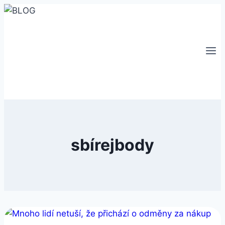
Přeskočit
na
obsah
sbírejbody