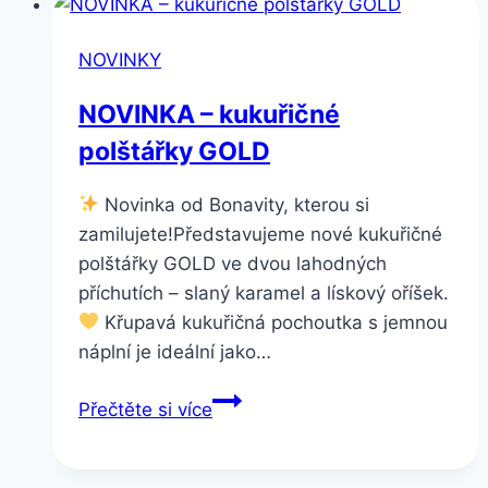
NOVINKY
NOVINKA – kukuřičné
polštářky GOLD
Novinka od Bonavity, kterou si
zamilujete!Představujeme nové kukuřičné
polštářky GOLD ve dvou lahodných
příchutích – slaný karamel a lískový oříšek.
Křupavá kukuřičná pochoutka s jemnou
náplní je ideální jako…
NOVINKA
Přečtěte si více
–
kukuřičné
polštářky