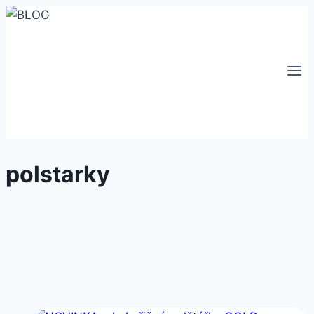
Přeskočit
na
obsah
polstarky