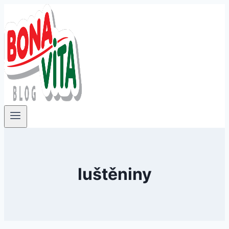
Přeskočit
na
obsah
luštěniny