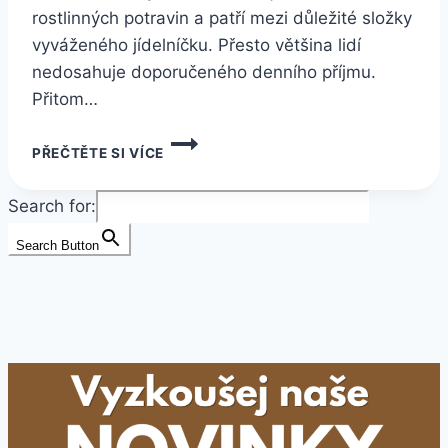
rostlinných potravin a patří mezi důležité složky
vyváženého jídelníčku. Přesto většina lidí
nedosahuje doporučeného denního příjmu.
Přitom…
VLÁKNINA:
PŘEČTĚTE SI VÍCE
PROČ
JE
DŮLEŽITÁ
Search for:
A
JAK
Search Button
JÍ
PŘIJÍMAT
DOSTATEK
KAŽDÝ
DEN