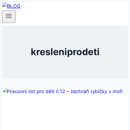
Přeskočit
na
obsah
kresleniprodeti