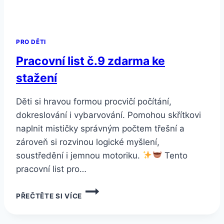
PRO DĚTI
Pracovní list č.9 zdarma ke
stažení
Děti si hravou formou procvičí počítání,
dokreslování i vybarvování. Pomohou skřítkovi
naplnit mističky správným počtem třešní a
zároveň si rozvinou logické myšlení,
soustředění i jemnou motoriku.
Tento
pracovní list pro…
PRACOVNÍ
PŘEČTĚTE SI VÍCE
LIST
Č.9
ZDARMA