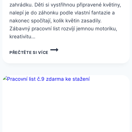
zahrádku. Děti si vystřihnou připravené květiny,
nalepí je do záhonku podle vlastní fantazie a
nakonec spočítají, kolik květin zasadily.
Zábavný pracovní list rozvíjí jemnou motoriku,
kreativitu…
PRACOVNÍ
PŘEČTĚTE SI VÍCE
LIST
PRO
DĚTI
Č.11
–
VÍLÍ
ZAHRÁDKA
PLNÁ
KVĚTIN