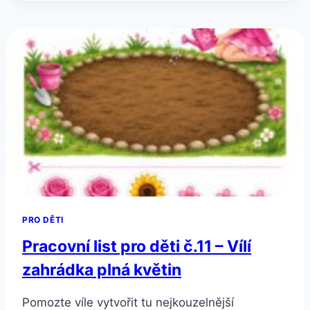
DĚTI
Č.12
–
ZACHRAŇ
RYBIČKY
V
MOŘI
PRO DĚTI
Pracovní list pro děti č.11 – Vílí
zahrádka plná květin
Pomozte víle vytvořit tu nejkouzelnější