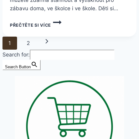
můžete zdarma stáhnout a vytisknout pro
zábavu doma, ve školce i ve škole. Děti si…
PRACOVNÍ
PŘEČTĚTE SI VÍCE
LIST
Č.
Navigace
3
Další
1
2
ZDARMA
na
KE
Search for:
strana
STAŽENÍ
stránce
Search Button