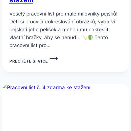
stažení
Veselý pracovní list pro malé milovníky pejsků!
Děti si procvičí dokreslování obrázků, vybarví
pejska i jeho pelíšek a mohou mu nakreslit
vlastní hračky, aby se nenudil.
Tento
pracovní list pro…
PRACOVNÍ
PŘEČTĚTE SI VÍCE
LIST
Č.
5
ZDARMA
KE
STAŽENÍ