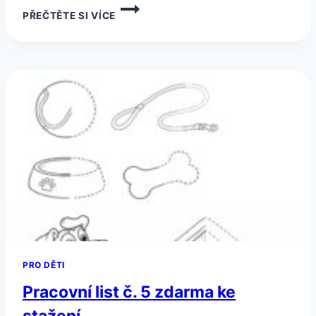
PRACOVNÍ
PŘEČTĚTE SI VÍCE
LIST
Č.
6
ZDARMA
KE
STAŽENÍ
PRO DĚTI
Pracovní list č. 5 zdarma ke