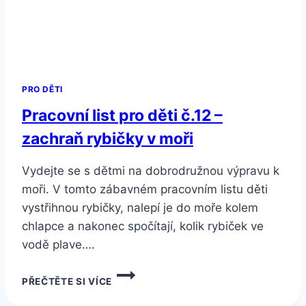
PRO DĚTI
Pracovní list pro děti č.12 –
zachraň rybičky v moři
Vydejte se s dětmi na dobrodružnou výpravu k
moři. V tomto zábavném pracovním listu děti
vystřihnou rybičky, nalepí je do moře kolem
chlapce a nakonec spočítají, kolik rybiček ve
vodě plave….
PRACOVNÍ
PŘEČTĚTE SI VÍCE
LIST
PRO