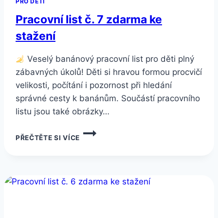
PRO DĚTI
Pracovní list č. 7 zdarma ke
stažení
Veselý banánový pracovní list pro děti plný
zábavných úkolů! Děti si hravou formou procvičí
velikosti, počítání i pozornost při hledání
správné cesty k banánům. Součástí pracovního
listu jsou také obrázky…
PRACOVNÍ
PŘEČTĚTE SI VÍCE
LIST
Č.
7
ZDARMA
KE
STAŽENÍ