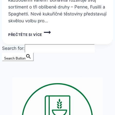
sortiment o tři oblíbené druhy – Penne, Fusilli a
Spaghetti. Nové kukuřičné těstoviny představují
skvělou volbu pro…
NOVÉ
PŘEČTĚTE SI VÍCE
BEZLEPKOVÉ
TĚSTOVINY
BONAVITA:
Search for:
PENNE,
FUSILLI
Search Button
A
SPAGHETTI