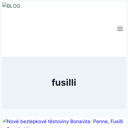
Přeskočit
na
obsah
fusilli