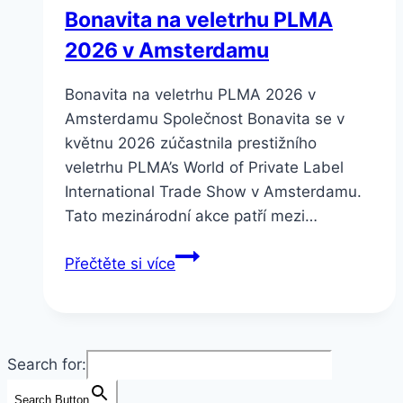
Bonavita na veletrhu PLMA
2026 v Amsterdamu
Bonavita na veletrhu PLMA 2026 v
Amsterdamu Společnost Bonavita se v
květnu 2026 zúčastnila prestižního
veletrhu PLMA’s World of Private Label
International Trade Show v Amsterdamu.
Tato mezinárodní akce patří mezi…
Bonavita
Přečtěte si více
na
veletrhu
PLMA
2026
Search for:
v
Amsterdamu
Search Button