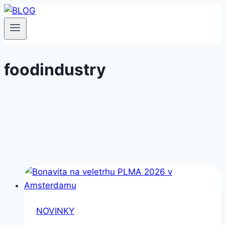
Přeskočit
na
obsah
foodindustry
NOVINKY