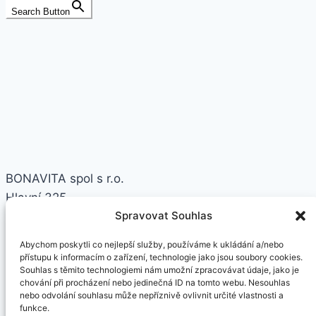
KE
Search Button
STAŽENÍ
BONAVITA spol s r.o.
Hlavní 325
Spravovat Souhlas
25163 Kunice - Vidovice
email: info@bonavita.cz
Abychom poskytli co nejlepší služby, používáme k ukládání a/nebo
přístupu k informacím o zařízení, technologie jako jsou soubory cookies.
O nás
Souhlas s těmito technologiemi nám umožní zpracovávat údaje, jako je
chování při procházení nebo jedinečná ID na tomto webu. Nesouhlas
Ochrana osobních údajů
nebo odvolání souhlasu může nepříznivě ovlivnit určité vlastnosti a
Věrnostní program
funkce.