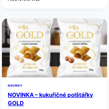
CHIA
KAŠE
OVESNÁ
S
MALINAMI
ZÍSKALA
SKVĚLÉ
HODNOCENÍ
V
POŘADU
ČERNÉ
OVCE
NOVINKY
NOVINKA – kukuřičné polštářky
GOLD