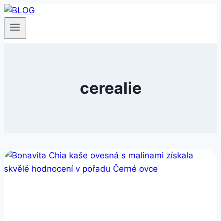
Přeskočit
na
obsah
cerealie