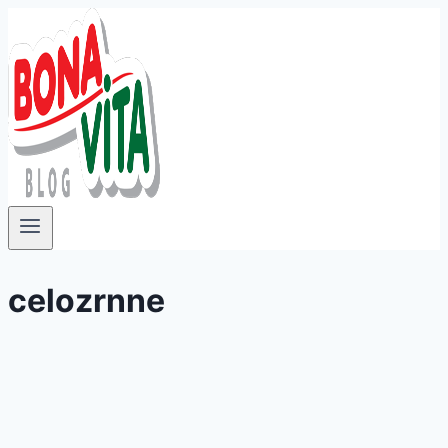
Přeskočit
na
obsah
celozrnne