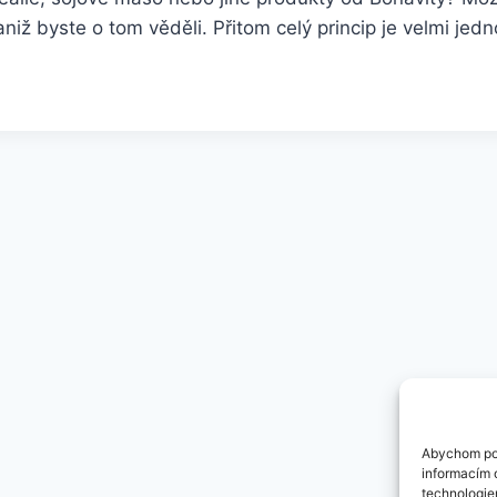
iž byste o tom věděli. Přitom celý princip je velmi jed
Abychom pos
informacím o
technologie