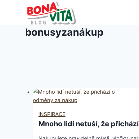
Přeskočit
na
obsah
bonusyzanákup
INSPIRACE
Mnoho lidí netuší, že přichá
Nakupujete pravidelně müsli, vločky, ce