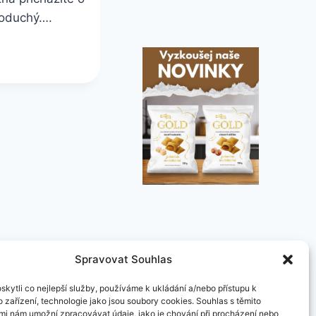
noduchý….
Spravovat Souhlas
kytli co nejlepší služby, používáme k ukládání a/nebo přístupu k
 zařízení, technologie jako jsou soubory cookies. Souhlas s těmito
mi nám umožní zpracovávat údaje, jako je chování při procházení nebo