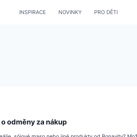
INSPIRACE
NOVINKY
PRO DĚTI
zí o odměny za nákup
reálie, sójové maso nebo jiné produkty od Bonavity? Mož