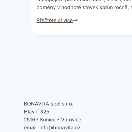
odměny v hodnotě stovek korun ročně, an
Mnoho
Přečtěte si více
lidí
netuší,
že
přichází
o
odměny
za
nákup
BONAVITA spol s r.o.
Hlavní 325
25163 Kunice - Vidovice
email: info@bonavita.cz