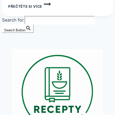
NOVÉ
PŘEČTĚTE SI VÍCE
BEZLEPKOVÉ
TĚSTOVINY
BONAVITA:
Search for:
PENNE,
FUSILLI
Search Button
A
SPAGHETTI