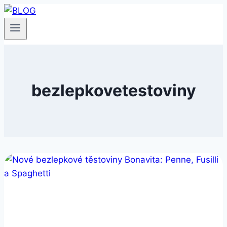
Přeskočit
na
obsah
bezlepkovetestoviny