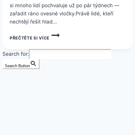
si mnoho lidí pochvaluje už po pár týdnech —
zařadit ráno ovesné vločky.Právě lidé, kteří
nechtějí řešit hlad…
ZKUSTE
PŘEČTĚTE SI VÍCE
TUTO
SNÍDANI
KAŽDÉ
Search for:
RÁNO
A
Search Button
SLEDUJTE
ZMĚNY