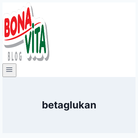
Přeskočit
na
obsah
betaglukan