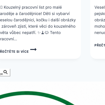
‍♀️ Kouzelný pracovní list pro malé
Vesel
aroděje a čarodějnice! Děti si vybarví
pejsk
eselou čarodějnici, kočku i další obrázky
obráz
 zároveň zjistí, které věci do kouzelného
mohou
věta vůbec nepatří. ✨🧹🐱 Tento
nenud
racovní…
PŘEČT
PRACOVNÍ
ŘEČTĚTE SI VÍCE
LIST
Č.
6
ZDARMA
KE
on
STAŽENÍ