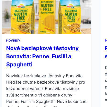
NEBYL
NERVÁK,
ALE
POHODA
NOVINKY
P
Nové bezlepkové těstoviny
Bonavita: Penne, Fusilli a
Spaghetti
D
d
Novinka: bezlepkové těstoviny Bonavita
s
Hledáte chutné bezlepkové těstoviny pro
p
každodenní vaření? Bonavita rozšiřuje
l
svůj sortiment o tři oblíbené druhy –
m
Penne, Fusilli a Spaghetti. Nové kukuřičné