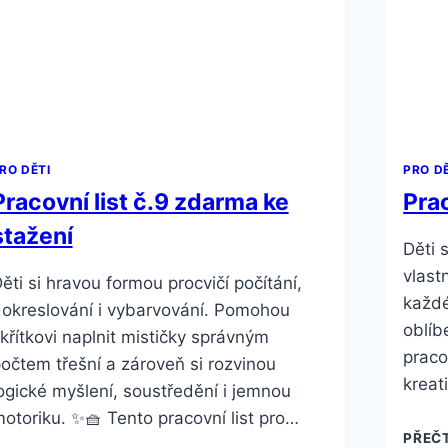
RO DĚTI
PRO D
Pracovní list č.9 zdarma ke
Prac
stažení
Děti 
vlast
ěti si hravou formou procvičí počítání,
každé
okreslování i vybarvování. Pomohou
oblíb
křítkovi naplnit mističky správným
pracov
očtem třešní a zároveň si rozvinou
kreat
ogické myšlení, soustředění i jemnou
otoriku. ✨🧺 Tento pracovní list pro…
PŘEČT