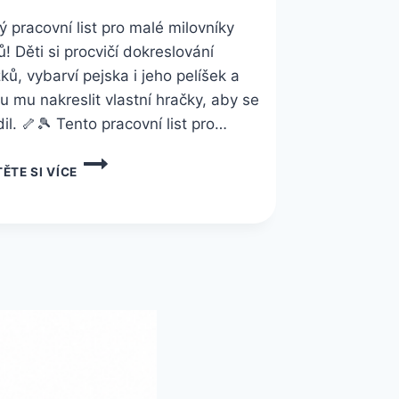
ý pracovní list pro malé milovníky
ů! Děti si procvičí dokreslování
ků, vybarví pejska i jeho pelíšek a
 mu nakreslit vlastní hračky, aby se
il. 🦴🎾 Tento pracovní list pro…
PRACOVNÍ
ĚTE SI VÍCE
LIST
Č.
5
ZDARMA
KE
STAŽENÍ