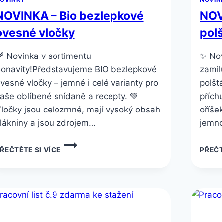
NOVINKA – Bio bezlepkové
NOV
ovesné vločky
pol
 Novinka v sortimentu
✨ Nov
onavity!Představujeme BIO bezlepkové
zamil
vesné vločky – jemné i celé varianty pro
polšt
aše oblíbené snídaně a recepty. 💚
přích
ločky jsou celozrnné, mají vysoký obsah
oříše
lákniny a jsou zdrojem…
jemno
NOVINKA
ŘEČTĚTE SI VÍCE
PŘEČT
–
BIO
BEZLEPKOVÉ
OVESNÉ
VLOČKY