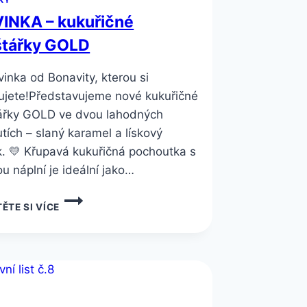
INKA – kukuřičné
štářky GOLD
inka od Bonavity, kterou si
ujete!Představujeme nové kukuřičné
ářky GOLD ve dvou lahodných
utích – slaný karamel a lískový
k. 💛 Křupavá kukuřičná pochoutka s
u náplní je ideální jako…
NOVINKA
ĚTE SI VÍCE
–
KUKUŘIČNÉ
POLŠTÁŘKY
GOLD