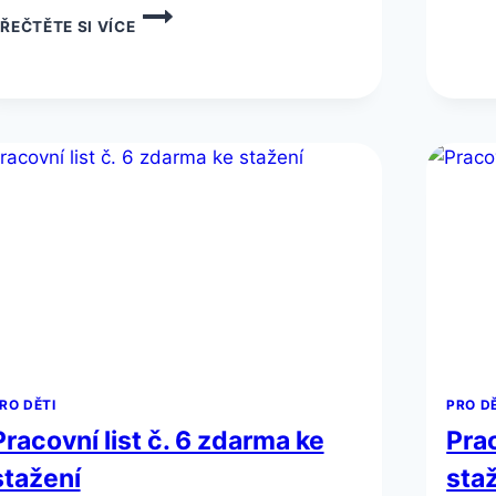
PRACOVNÍ
ŘEČTĚTE SI VÍCE
LIST
Č.9
ZDARMA
KE
STAŽENÍ
RO DĚTI
PRO D
Pracovní list č. 6 zdarma ke
Prac
stažení
sta