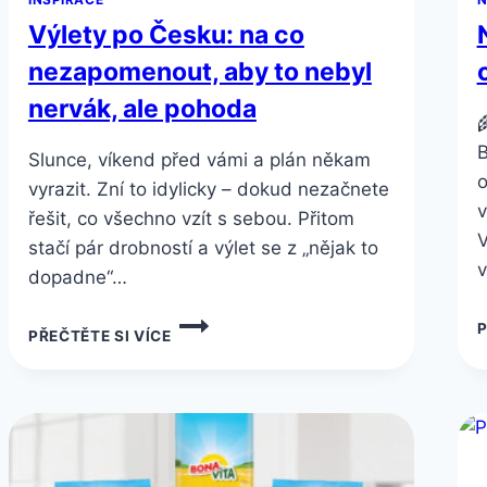
Výlety po Česku: na co
nezapomenout, aby to nebyl
nervák, ale pohoda

B
Slunce, víkend před vámi a plán někam
o
vyrazit. Zní to idylicky – dokud nezačnete
v
řešit, co všechno vzít s sebou. Přitom
V
stačí pár drobností a výlet se z „nějak to
v
dopadne“…
VÝLETY
P
PŘEČTĚTE SI VÍCE
PO
ČESKU:
NA
CO
NEZAPOMENOUT,
ABY
TO