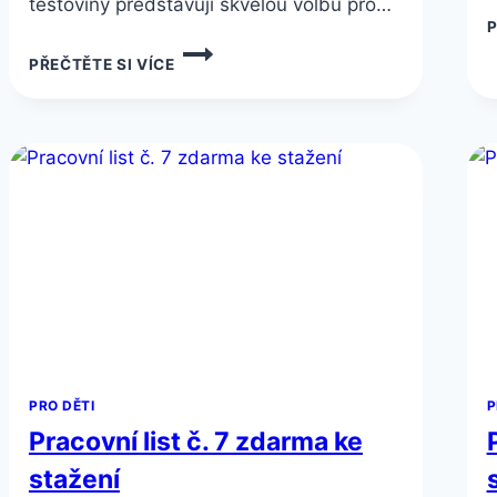
těstoviny představují skvělou volbu pro…
P
NOVÉ
PŘEČTĚTE SI VÍCE
BEZLEPKOVÉ
TĚSTOVINY
BONAVITA:
PENNE,
FUSILLI
A
SPAGHETTI
PRO DĚTI
P
Pracovní list č. 7 zdarma ke
stažení