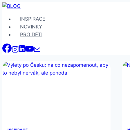
Přeskočit
na
INSPIRACE
obsah
NOVINKY
PRO DĚTI
INSPIRACE
N