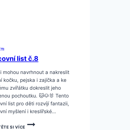
ĚTI
ovní list č.8
si mohou navrhnout a nakreslit
ní kočku, pejska i zajíčka a ke
mu zvířátku dokreslit jeho
enou pochoutku. 🐱🐶🐰 Tento
ní list pro děti rozvíjí fantazii,
ivní myšlení i kreslířské…
PRACOVNÍ
ĚTE SI VÍCE
LIST