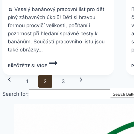
🍌 Veselý banánový pracovní list pro děti

plný zábavných úkolů! Děti si hravou
č
formou procvičí velikosti, počítání i
v
pozornost při hledání správné cesty k
a
banánům. Součástí pracovního listu jsou
s
také obrázky…
p
PRACOVNÍ
PŘEČTĚTE SI VÍCE
P
LIST
Č.
Navigace
Předchozí
Další
7
1
2
3
ZDARMA
na
stránka
strana
KE
Search for:
Search Butt
stránce
STAŽENÍ