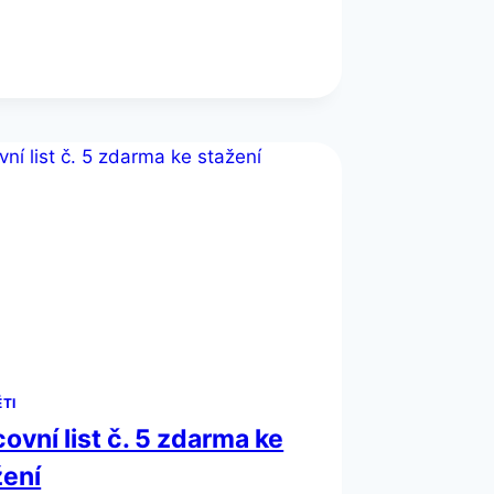
Č.8
ĚTI
ovní list č. 5 zdarma ke
žení